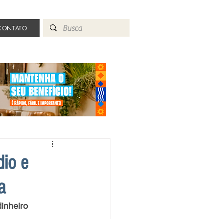
CONTATO
dio e
a
inheiro