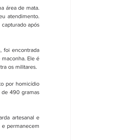
a área de mata. 
u atendimento. 
 capturado após 
foi encontrada 
maconha. Ele é 
ra os militares.
o por homicídio 
a de 490 gramas 
rda artesanal e 
s e permanecem 