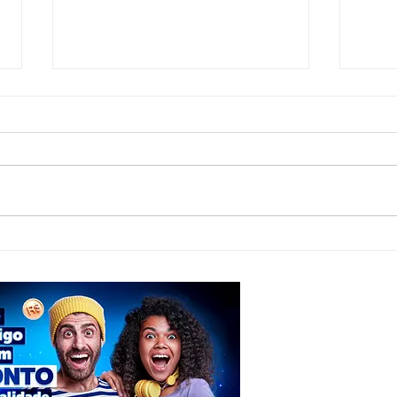
PSDB confirma Tenorinho Malta como
Anvisa
candidato a deputado estadual
venda