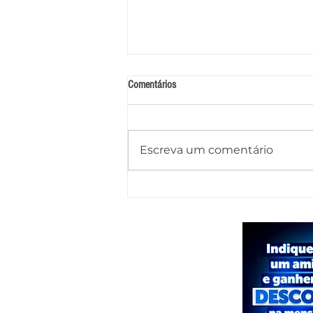
Comentários
Escreva um comentário
Caminhão-pipa tomba na AL-145 após
motorista perder o controle e deixa
dois feridos em Água Branca