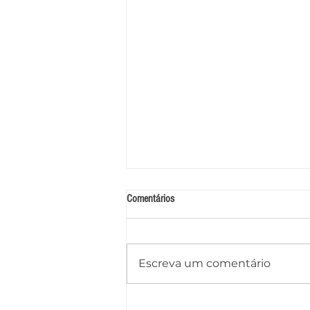
Comentários
Escreva um comentário
Caminhão-pipa tomba na AL-145 após