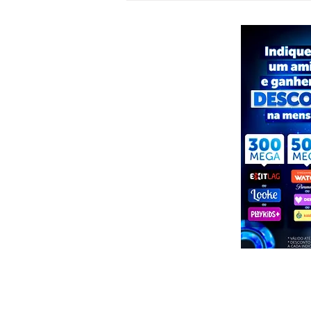
motorista perder o controle e deixa
dois feridos em Água Branca