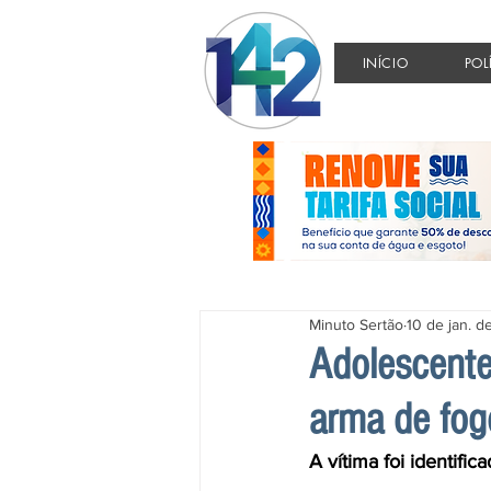
INÍCIO
POL
Minuto Sertão
10 de jan. 
Adolescente
arma de fog
A vítima foi identifi