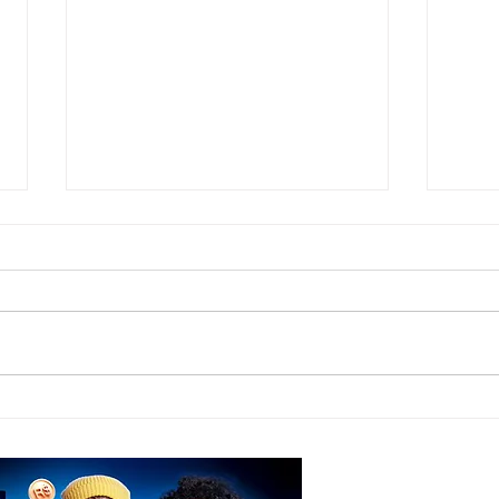
Jovem de 20 anos morre após grave
Suspei
acidente com moto e caminhão em
Milita
Inhapi