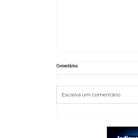
Comentários
Escreva um comentário
Foragido por homicídio qualificado é
preso em Pariconha durante operação
conjunta das polícias de AL e PE