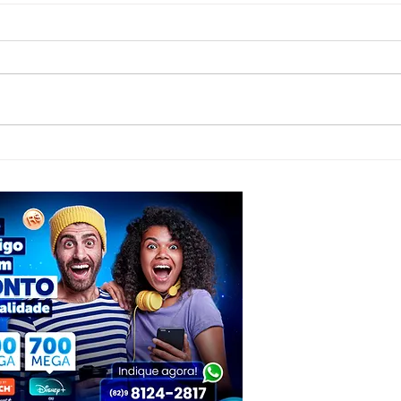
PSDB confirma Tenorinho Malta como
Anvisa
candidato a deputado estadual
venda