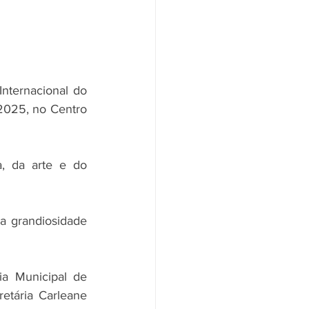
nternacional do 
2025, no Centro 
, da arte e do 
a grandiosidade 
ia Municipal de 
tária Carleane 