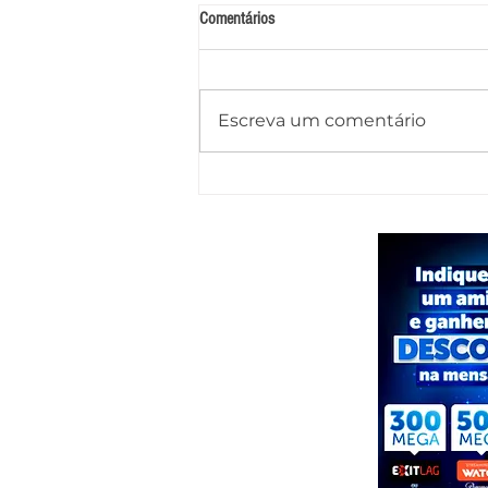
Comentários
Escreva um comentário
Caminhão-pipa tomba na AL-145 após
motorista perder o controle e deixa
dois feridos em Água Branca