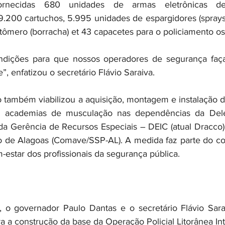
ornecidas 680 unidades de armas eletrônicas de 
200 cartuchos, 5.995 unidades de espargidores (sprays)
tômero (borracha) et 43 capacetes para o policiamento os
dições para que nossos operadores de segurança faça
”, enfatizou o secretário Flávio Saraiva.
 também viabilizou a aquisição, montagem e instalação 
e academias de musculação nas dependências da Dele
, da Gerência de Recursos Especiais – DEIC (atual Dracco
o de Alagoas (Comave/SSP-AL). A medida faz parte do c
-estar dos profissionais da segurança pública.
, o governador Paulo Dantas e o secretário Flávio Sara
 a construção da base da Operação Policial Litorânea Inte