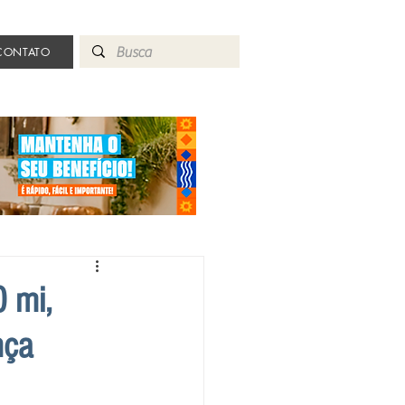
CONTATO
0 mi,
nça