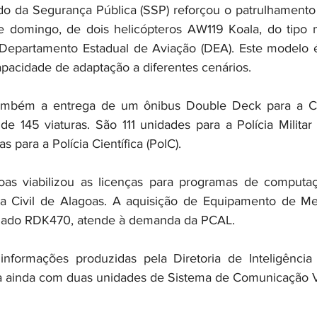
do da Segurança Pública (SSP) reforçou o patrulhamento
e domingo, de dois helicópteros AW119 Koala, do tipo 
 Departamento Estadual de Aviação (DEA). Este modelo é
apacidade de adaptação a diferentes cenários.
ambém a entrega de um ônibus Double Deck para a Ch
e 145 viaturas. São 111 unidades para a Polícia Militar 
as para a Polícia Científica (PolC).
s viabilizou as licenças para programas de computaç
cia Civil de Alagoas. A aquisição de Equipamento de Me
inado RDK470, atende à demanda da PCAL.
nformações produzidas pela Diretoria de Inteligência d
da ainda com duas unidades de Sistema de Comunicação V