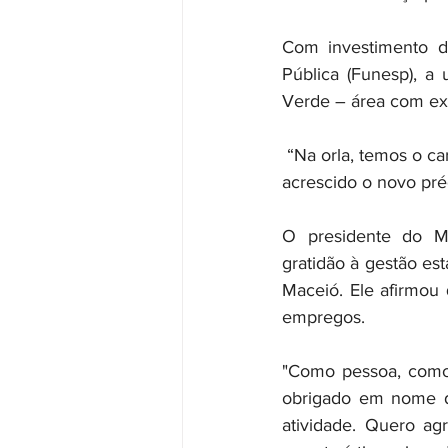
Com investimento d
Pública (Funesp), a 
Verde – área com exp
 “Na orla, temos o ca
acrescido o novo pré
O presidente do Ma
gratidão à gestão es
Maceió. Ele afirmou
empregos.
"Como pessoa, como 
obrigado em nome d
atividade. Quero ag