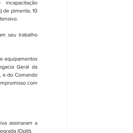
incapacitação 
 de pimenta, 10 
tensivo.
m seu trabalho 
de equipamentos 
gacia Geral da 
), e do Comando 
ompromisso com 
iva assinaram a 
grada (Oplit).