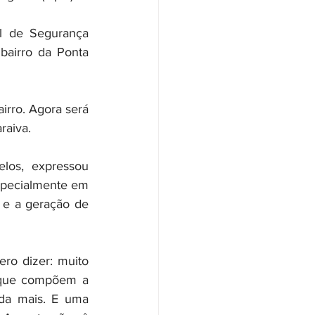
l de Segurança 
bairro da Ponta 
irro. Agora será 
raiva.
los, expressou 
specialmente em 
 e a geração de 
o dizer: muito 
que compõem a 
da mais. E uma 