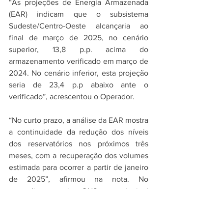
“As projeções de Energia Armazenada 
(EAR) indicam que o subsistema 
Sudeste/Centro-Oeste alcançaria ao 
final de março de 2025, no cenário 
superior, 13,8 p.p. acima do 
armazenamento verificado em março de 
2024. No cenário inferior, esta projeção 
seria de 23,4 p.p abaixo ante o 
verificado”, acrescentou o Operador.
“No curto prazo, a análise da EAR mostra 
a continuidade da redução dos níveis 
dos reservatórios nos próximos três 
meses, com a recuperação dos volumes 
estimada para ocorrer a partir de janeiro 
de 2025”, afirmou na nota. No 
entendimento do ONS, o principal 
desafio identificado pelo órgão até 
dezembro é o atendimento da ponta de 