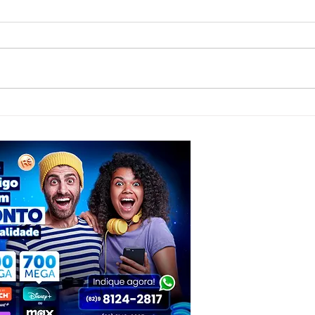
Jovem de Piranhas representa Alagoas
Foragi
em imersão nacional do G4 e inspira
preso
empreendedores com busca por
conjun
crescimento