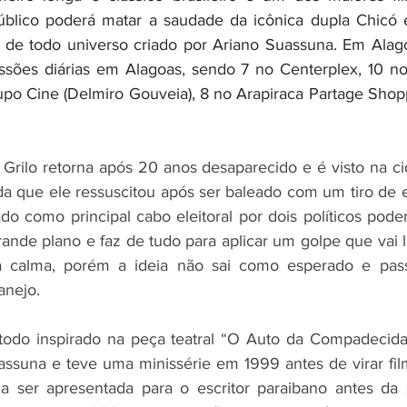
úblico poderá matar a saudade da icônica dupla Chicó e
de todo universo criado por Ariano Suassuna. Em Alagoa
sões diárias em Alagoas, sendo 7 no Centerplex, 10 no 
po Cine (Delmiro Gouveia), 8 no Arapiraca Partage Shopp
 Grilo retorna após 20 anos desaparecido e é visto na 
da que ele ressuscitou após ser baleado com um tiro de 
do como principal cabo eleitoral por dois políticos pode
ande plano e faz de tudo para aplicar um golpe que vai l
a calma, porém a ideia não sai como esperado e pass
anejo. 
i todo inspirado na peça teatral “O Auto da Compadecid
assuna e teve uma minissérie em 1999 antes de virar fil
a ser apresentada para o escritor paraibano antes da s