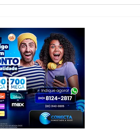
Jovem de 20 anos morre após grave
Suspei
acidente com moto e caminhão em
Milita
Inhapi