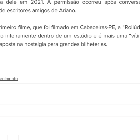
lia dele em 2021. A permissão ocorreu após conversa
de escritores amigos de Ariano.
meiro filme, que foi filmado em Cabaceiras-PE, a “Roliúd
ito inteiramente dentro de um estúdio e é mais uma “vít
posta na nostalgia para grandes bilheterias. 
tenimento