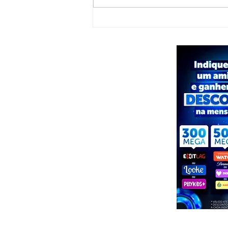
Foragido por homicídio qualificado é
preso em Pariconha durante operação
conjunta das polícias de AL e PE