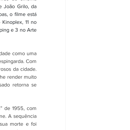
 João Grilo, da 
s, o filme está 
Kinoplex, 11 no 
ing e 3 no Arte 
cidade como uma 
espingarda. Com 
rosos da cidade. 
he render muito 
ado retorna se 
a” de 1955, com 
me. A sequência 
ua morte e foi 