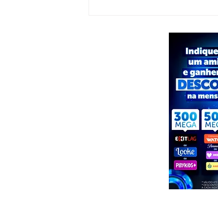
PSDB confirma Tenorinho Malta como
candidato a deputado estadual