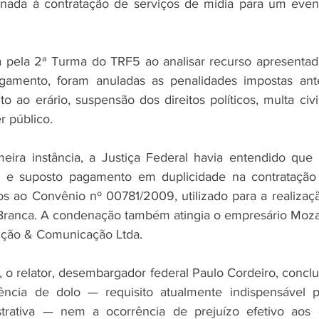
ionada à contratação de serviços de mídia para um even
a pela 2ª Turma do TRF5 ao analisar recurso apresentad
gamento, foram anuladas as penalidades impostas ante
o ao erário, suspensão dos direitos políticos, multa civi
r público.
eira instância, a Justiça Federal havia entendido que 
ão e suposto pagamento em duplicidade na contratação 
os ao Convênio nº 00781/2009, utilizado para a realização
Branca. A condenação também atingia o empresário Moza
ção & Comunicação Ltda.
, o relator, desembargador federal Paulo Cordeiro, conclu
ncia de dolo — requisito atualmente indispensável par
trativa — nem a ocorrência de prejuízo efetivo aos co