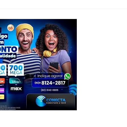
Anvisa revoga lei e passa a permitir
Parico
venda de medicamentos pela Shopee
indíge
entreg
superi