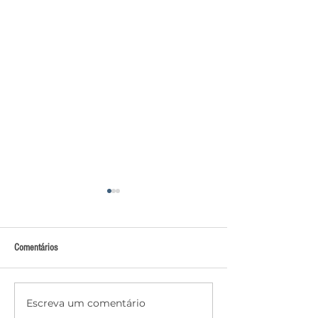
Comentários
Escreva um comentário
PSDB confirma Tenorinho Malta
Anvisa revoga lei e p