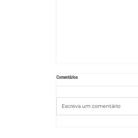
Comentários
Escreva um comentário
Tenente-coronel Pedro de Oliveira
retorna ao comando do 9º BPM, em
Delmiro Gouveia