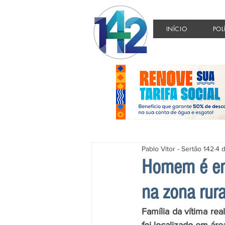
INÍCIO
POL
Pablo Vitor - Sertão 142
4 
Homem é enc
na zona rur
Família da vítima rea