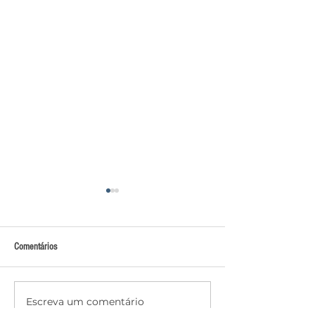
Comentários
Escreva um comentário
Jovem de Piranhas representa
Foragido por homicíd