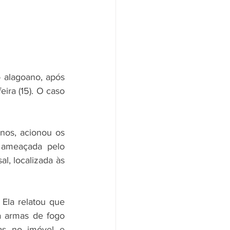
 alagoano, após 
ra (15). O caso 
nos, acionou os 
 ameaçada pelo 
, localizada às 
Ela relatou que 
 armas de fogo 
as no imóvel e 