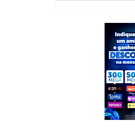
Foragido por homicídio qualificado é
preso em Pariconha durante operação
conjunta das polícias de AL e PE