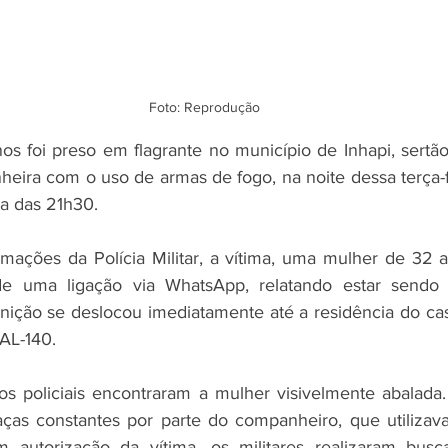
Foto: Reprodução
 foi preso em flagrante no município de Inhapi, sertão
ira com o uso de armas de fogo, na noite dessa terça-fei
ta das 21h30.
ações da Polícia Militar, a vítima, uma mulher de 32 a
 de uma ligação via WhatsApp, relatando estar sendo
ição se deslocou imediatamente até a residência do casal
AL-140.
os policiais encontraram a mulher visivelmente abalada. 
ças constantes por parte do companheiro, que utilizava
om autorização da vítima, os militares realizaram busc