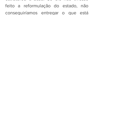
feito a reformulação do estado, não 
conseguiríamos entregar o que está 
sendo entregue”, concluiu.
Meio
Cidade
Notícias
Ver tudo
Posts recentes