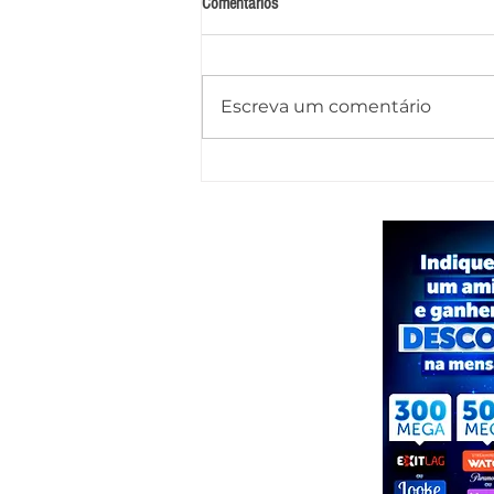
Comentários
Escreva um comentário
Tenente-coronel Pedro de Oliveira
retorna ao comando do 9º BPM, em
Delmiro Gouveia