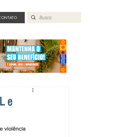
CONTATO
L e
 violência 