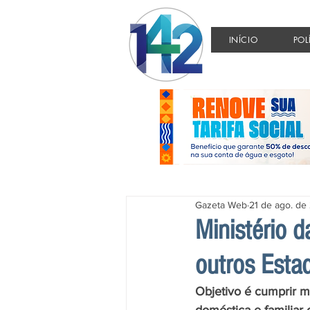
INÍCIO
POL
Gazeta Web
21 de ago. de
Ministério 
outros Esta
Objetivo é cumprir m