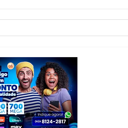
Jovem de Piranhas representa Alagoas
Foragi
em imersão nacional do G4 e inspira
preso
empreendedores com busca por
conjun
crescimento