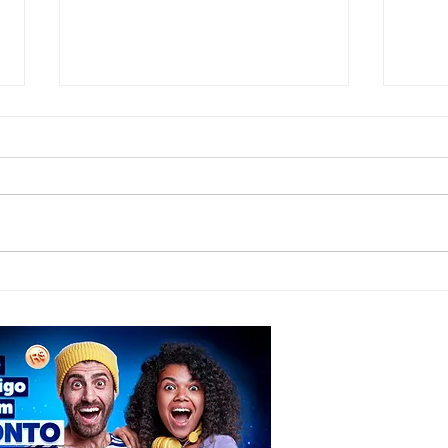
PSDB confirma Tenorinho Malta como
Anvisa
candidato a deputado estadual
venda