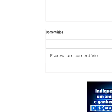
Comentários
Escreva um comentário
Caminhão-pipa tomba na AL-145 após
motorista perder o controle e deixa
dois feridos em Água Branca