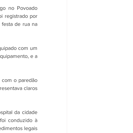
go no Povoado 
 registrado por 
esta de rua na 
equipado com um 
quipamento, e a 
e com o paredão 
esentava claros 
pital da cidade 
oi conduzido à 
dimentos legais 