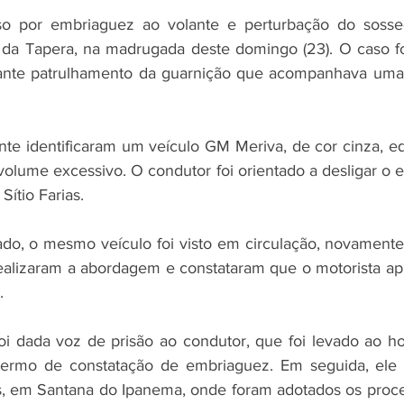
 por embriaguez ao volante e perturbação do sosse
da Tapera, na madrugada deste domingo (23). O caso foi
ante patrulhamento da guarnição que acompanhava uma f
mente identificaram um veículo GM Meriva, de cor cinza, 
lume excessivo. O condutor foi orientado a desligar o e
Sítio Farias.
ado, o mesmo veículo foi visto em circulação, novament
 realizaram a abordagem e constataram que o motorista apr
.
foi dada voz de prisão ao condutor, que foi levado ao hos
 termo de constatação de embriaguez. Em seguida, ele f
s, em Santana do Ipanema, onde foram adotados os proce