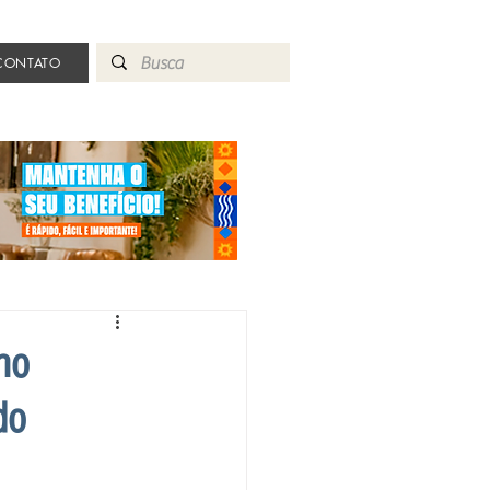
CONTATO
ho
do