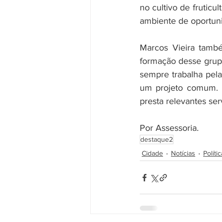
no cultivo de fruticu
ambiente de oportun
Marcos Vieira també
formação desse grupo
sempre trabalha pel
um projeto comum. E 
presta relevantes se
Por Assessoria.
destaque2
Cidade
Notícias
Polític