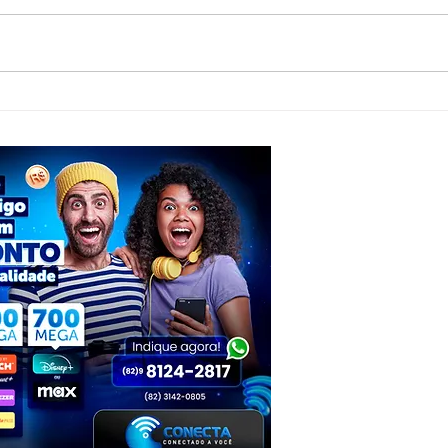
Jovem de 20 anos morre após grave
Suspei
acidente com moto e caminhão em
Milita
Inhapi