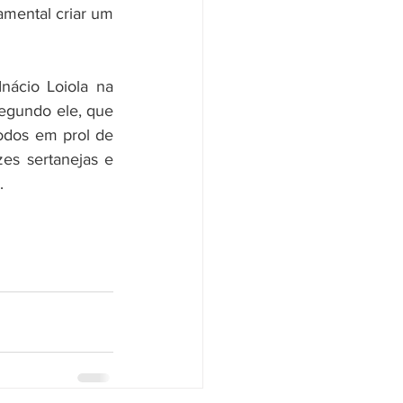
amental criar um 
ácio Loiola na 
egundo ele, que 
odos em prol de 
es sertanejas e 
”.⠀⠀