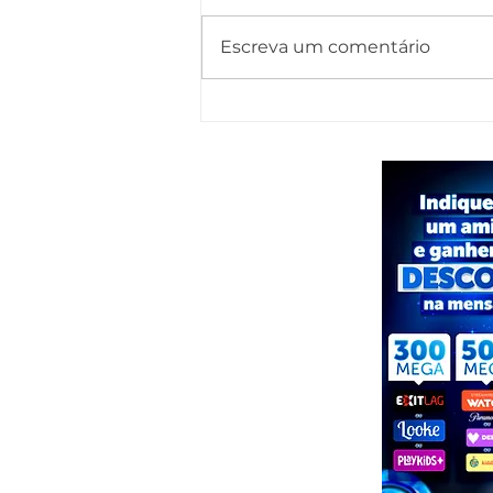
Escreva um comentário
Foragido por homicídio qualificado é
preso em Pariconha durante operação
conjunta das polícias de AL e PE