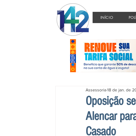
INÍCIO
POL
Assessoria
18 de jan. de 
Oposição se
Alencar par
Casado