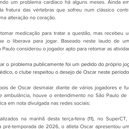
ndo um problema cardíaco há alguns meses. Ainda em 
a fratura das vértebras que sofreu num clássico contra
a alteração no coração.
tomar medicação para tratar a questão, mas recebeu u
ue o liberava para jogar. Baseado neste laudo de um e
Paulo considerou o jogador apto para retomar as ativida
ar o problema publicamente foi um pedido do próprio joga
médico, o clube respeitou o desejo de Oscar neste período
ois de Oscar desmaiar diante de vários jogadores e fun
de ambulância, houve o entendimento no São Paulo de q
ica em nota divulgada nas redes sociais:
lizados na manhã desta terça-feira (11), no SuperCT,
à pré-temporada de 2026, o atleta Oscar apresentou uma