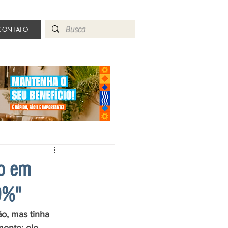
CONTATO
io em
9%"
o, mas tinha 