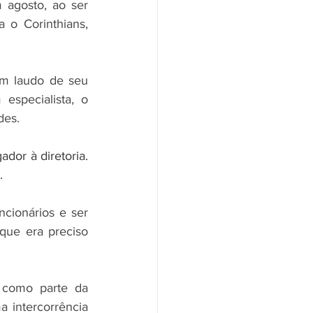
agosto, ao ser 
 o Corinthians, 
m laudo de seu 
specialista, o 
des.
dor à diretoria. 
.
cionários e ser 
ue era preciso 
 como parte da 
 intercorrência 