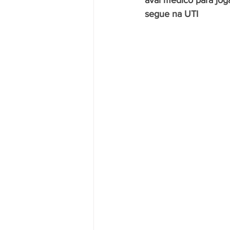
aval médico para joga
segue na UTI