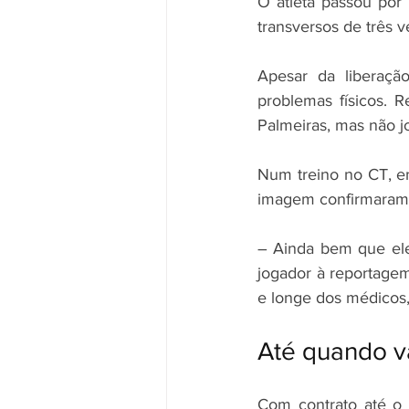
O atleta passou por
transversos de três v
Apesar da liberaçã
problemas físicos. R
Palmeiras, mas não j
Num treino no CT, em
imagem confirmaram 
– Ainda bem que el
jogador à reportage
e longe dos médicos,
Até quando va
Com contrato até o 