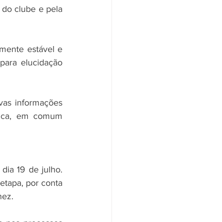
do clube e pela 
mente estável e 
ara elucidação 
vas informações 
dica, em comum 
dia 19 de julho. 
tapa, por conta 
nez.