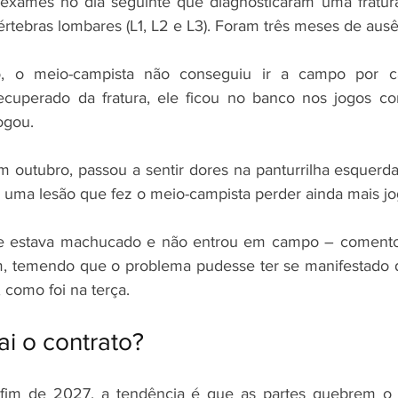
 exames no dia seguinte que diagnosticaram uma fratura
értebras lombares (L1, L2 e L3). Foram três meses de ausê
o, o meio-campista não conseguiu ir a campo por ca
ecuperado da fratura, ele ficou no banco nos jogos con
ogou.
 outubro, passou a sentir dores na panturrilha esquerd
uma lesão que fez o meio-campista perder ainda mais jo
e estava machucado e não entrou em campo – comento
m, temendo que o problema pudesse ter se manifestado d
 como foi na terça.
i o contrato?
fim de 2027, a tendência é que as partes quebrem o 