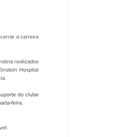
errar a carreira 
tina realizados 
nstein Hospital 
ia.
uporte do clube 
rta-feira.
vel: