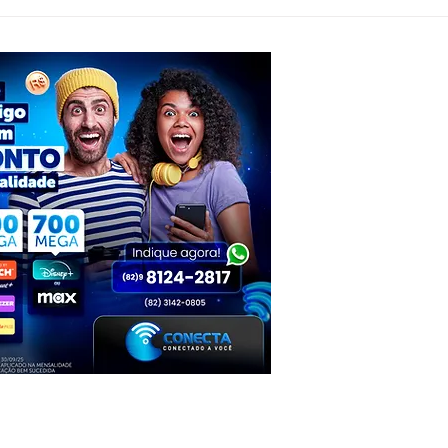
Jovem de Piranhas representa Alagoas
Foragi
em imersão nacional do G4 e inspira
preso
empreendedores com busca por
conjun
crescimento