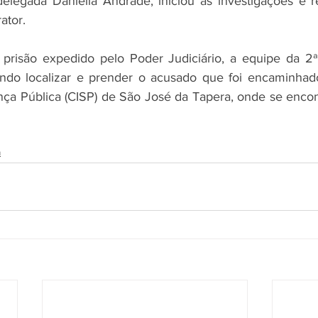
delegada Daniella Andrade, iniciou as investigações e r
ator. 
isão expedido pelo Poder Judiciário, a equipe da 2ª 
uindo localizar e prender o acusado que foi encaminhad
ça Pública (CISP) de São José da Tapera, onde se encont
a