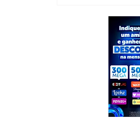
Tenente-coronel Pedro de Oliveira
retorna ao comando do 9º BPM, em
Delmiro Gouveia