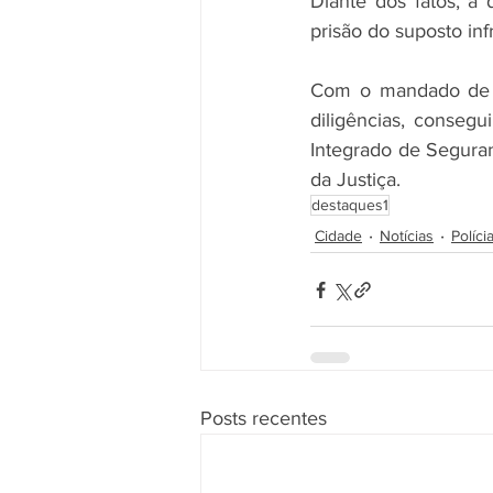
Diante dos fatos, a 
prisão do suposto infr
Com o mandado de pr
diligências, conseg
Integrado de Seguran
da Justiça.
destaques1
Cidade
Notícias
Políci
Posts recentes