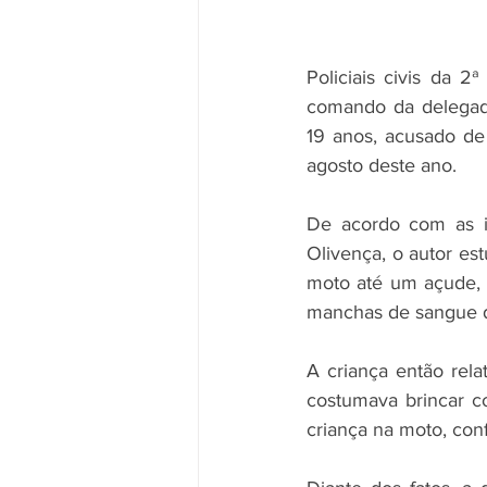
Policiais civis da 
comando da delegada
19 anos, acusado de
agosto deste ano. 
De acordo com as in
Olivença, o autor es
moto até um açude, 
manchas de sangue d
A criança então rela
costumava brincar c
criança na moto, conf