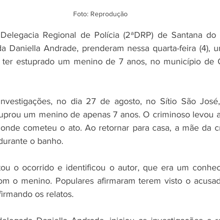
Foto: Reprodução
2ª Delegacia Regional de Polícia (2ªDRP) de Santana do
 Daniella Andrade, prenderam nessa quarta-feira (4), u
 ter estuprado um menino de 7 anos, no município de O
vestigações, no dia 27 de agosto, no Sítio São José,
tuprou um menino de apenas 7 anos. O criminoso levou a
onde cometeu o ato. Ao retornar para casa, a mãe da cr
urante o banho. 
tou o ocorrido e identificou o autor, que era um conheci
om o menino. Populares afirmaram terem visto o acusad
irmando os relatos. 