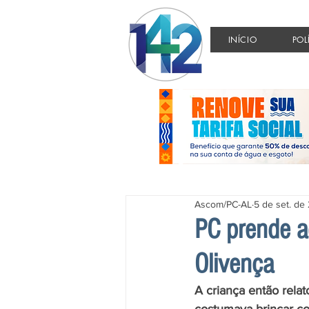
INÍCIO
POL
Ascom/PC-AL
5 de set. de
PC prende a
Olivença
A criança então relat