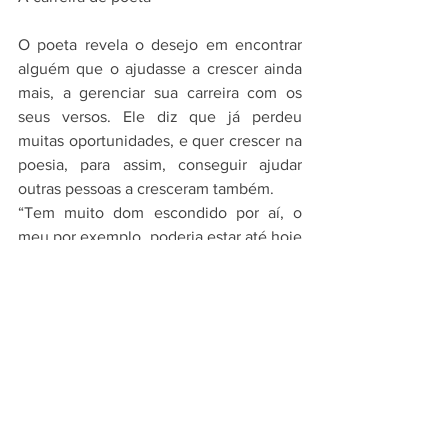
O poeta revela o desejo em encontrar 
alguém que o ajudasse a crescer ainda 
mais, a gerenciar sua carreira com os 
seus versos. Ele diz que já perdeu 
muitas oportunidades, e quer crescer na 
poesia, para assim, conseguir ajudar 
outras pessoas a cresceram também.
“Tem muito dom escondido por aí, o 
meu por exemplo, poderia estar até hoje 
oculto se não tivesse tido a 
oportunidade na escola. Eu amo cultura, 
amo o Nordeste de uma forma que não 
tem explicação. Agora é lutar, pra dar 
orgulho aos meus e ajudá-los”.
Seus avós são os maiores fãs, ele se 
sente uma “celebridade” perto deles, 