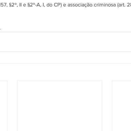
57, §2º, II e §2º-A, I, do CP) e associação criminosa (art. 
s