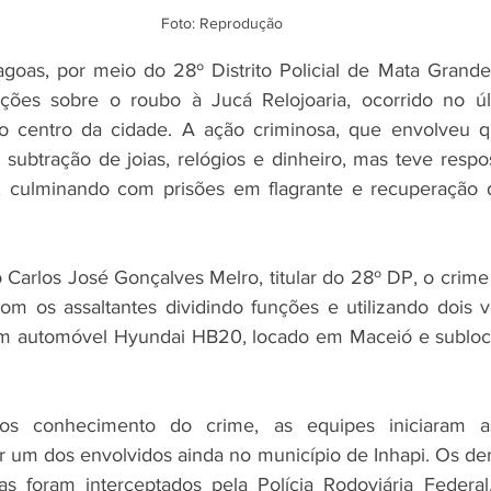
Foto: Reprodução 
lagoas, por meio do 28º Distrito Policial de Mata Grande,
ções sobre o roubo à Jucá Relojoaria, ocorrido no úl
 centro da cidade. A ação criminosa, que envolveu qua
 subtração de joias, relógios e dinheiro, mas teve respos
, culminando com prisões em flagrante e recuperação d
arlos José Gonçalves Melro, titular do 28º DP, o crime 
m os assaltantes dividindo funções e utilizando dois ve
m automóvel Hyundai HB20, locado em Maceió e subloca
s conhecimento do crime, as equipes iniciaram as 
 um dos envolvidos ainda no município de Inhapi. Os de
mas foram interceptados pela Polícia Rodoviária Federa