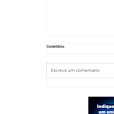
Comentários
Escreva um comentário
Foragido por homicídio qualificado é
preso em Pariconha durante operação
conjunta das polícias de AL e PE