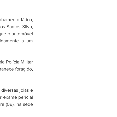
hamento tático, 
s Santos Silva, 
que o automóvel 
vidamente a um 
 Polícia Militar 
anece foragido, 
iversas joias e 
r exame pericial 
ra (09), na sede 