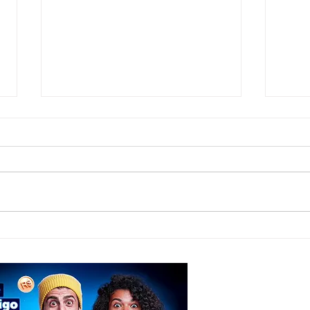
Jovem de 20 anos morre após grave
Suspei
acidente com moto e caminhão em
Milita
Inhapi