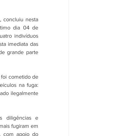
 concluiu nesta 
timo dia 04 de 
tro indivíduos 
ta imediata das 
e grande parte 
foi cometido de 
ículos na fuga: 
do ilegalmente 
diligências e 
mais fugiram em 
l, com apoio do 