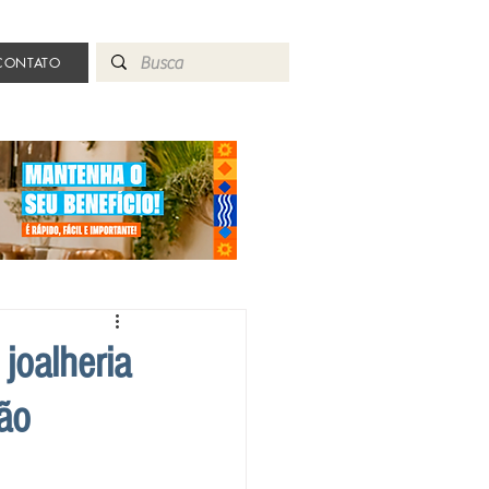
CONTATO
 joalheria
tão