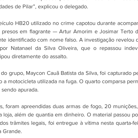
dades de Pilar”, explicou o delegado.
eículo HB20 utilizado no crime capotou durante acompan
 presos em flagrante — Artur Amorim e Josimar Terto do
ente identificado com nome falso. A investigação revelou 
por Natanael da Silva Oliveira, que o repassou inde
icipou diretamente do assalto.
 do grupo, Maycon Cauã Batista da Silva, foi capturado pela
o a motocicleta utilizada na fuga. O quarto comparsa perm
á sendo apurada.
as, foram apreendidas duas armas de fogo, 20 munições, d
a loja, além de quantia em dinheiro. O material passou po
os trâmites legais, foi entregue à vítima nesta quarta-fei
a Grande.