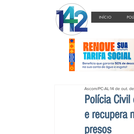
INÍCIO
POL
Ascom/PC-AL
14 de out. d
Polícia Civi
e recupera m
presos