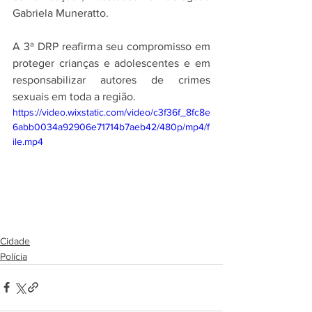
Gabriela Muneratto.
A 3ª DRP reafirma seu compromisso em 
proteger crianças e adolescentes e em 
responsabilizar autores de crimes 
sexuais em toda a região.
https://video.wixstatic.com/video/c3f36f_8fc8e
6abb0034a92906e71714b7aeb42/480p/mp4/f
ile.mp4
Cidade
Polícia