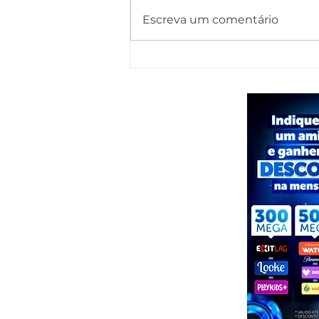
Escreva um comentário
Renan oficializa candidatura e diz que
vice será anunciado até o dia 15