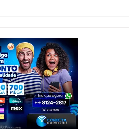
MP abre investigação após fiscalização
Flávio
encontrar bactéria em água consumida
Alfred
por comunidades rurais de Olho
dele à
d’Água das Flores