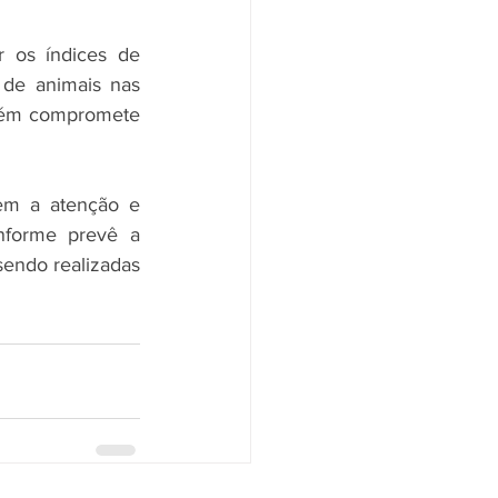
r os índices de 
de animais nas 
mbém compromete 
em a atenção e 
nforme prevê a 
sendo realizadas 