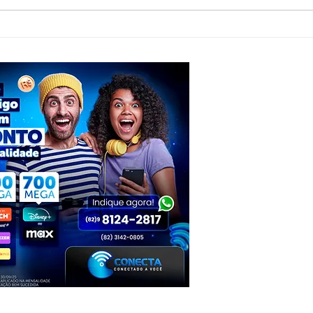
Foragido por homicídio qualificado é
Jovem
preso em Pariconha durante operação
acide
conjunta das polícias de AL e PE
Inhapi