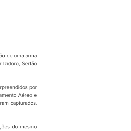
são de uma arma 
Izidoro, Sertão 
urpreendidos por 
amento Aéreo e 
ram capturados. 
ições do mesmo 