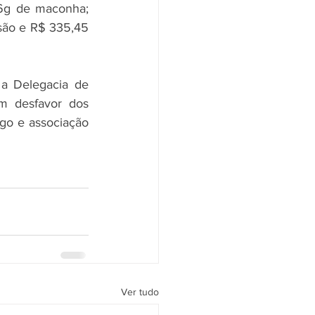
16g de maconha; 
são e R$ 335,45 
a Delegacia de 
m desfavor dos 
go e associação 
Ver tudo