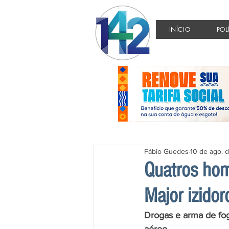
INÍCIO
POL
Fábio Guedes
10 de ago. 
Quatros hom
Major izidor
Drogas e arma de fo