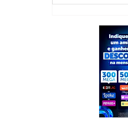
Jovem de Piranhas representa Alagoas
em imersão nacional do G4 e inspira
empreendedores com busca por
crescimento