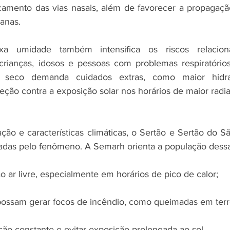
ecamento das vias nasais, além de favorecer a propagaç
banas.
xa umidade também intensifica os riscos relacion
crianças, idosos e pessoas com problemas respiratório
a seco demanda cuidados extras, como maior hidra
eção contra a exposição solar nos horários de maior radia
ção e características climáticas, o Sertão e Sertão do S
adas pelo fenômeno. A Semarh orienta a população dessa
ao ar livre, especialmente em horários de pico de calor;
e possam gerar focos de incêndio, como queimadas em terr
ção constante e evitar exposição prolongada ao sol.