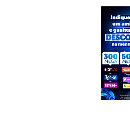
empreendedores com busca por
crescimento