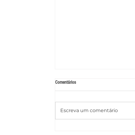
Comentários
Escreva um comentário
Jovem de Piranhas representa Alagoas
em imersão nacional do G4 e inspira