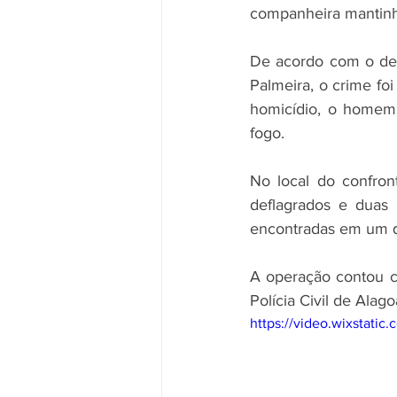
companheira mantinh
De acordo com o del
Palmeira, o crime f
homicídio, o homem 
fogo.
No local do confront
deflagrados e duas 
encontradas em um q
A operação contou co
Polícia Civil de Alag
https://video.wixstat