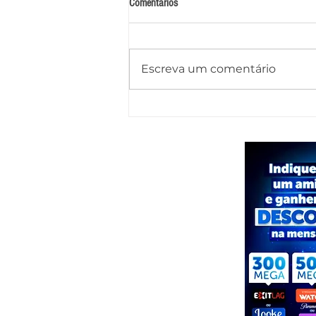
Comentários
Escreva um comentário
Caminhão-pipa tomba na AL-145 após
motorista perder o controle e deixa
dois feridos em Água Branca