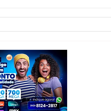
PSDB confirma Tenorinho Malta como
Anvisa
candidato a deputado estadual
venda