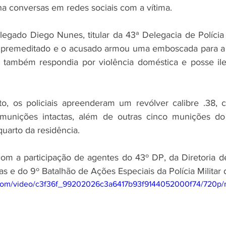
a conversas em redes sociais com a vítima.
egado Diego Nunes, titular da 43ª Delegacia de Polícia
oi premeditado e o acusado armou uma emboscada para a 
também respondia por violência doméstica e posse ile
o, os policiais apreenderam um revólver calibre .38, c
munições intactas, além de outras cinco munições do
uarto da residência.
m a participação de agentes do 43º DP, da Diretoria de 
oas e do 9º Batalhão de Ações Especiais da Polícia Militar
ic.com/video/c3f36f_99202026c3a6417b93f9144052000f74/720p/