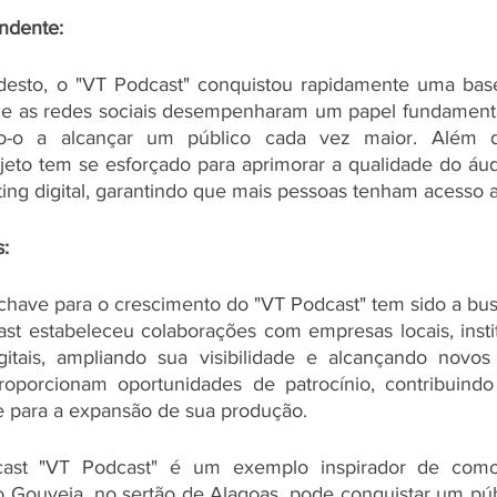
ndente:
desto, o "VT Podcast" conquistou rapidamente uma base 
o e as redes sociais desempenharam um papel fundamenta
o-o a alcançar um público cada vez maior. Além di
jeto tem se esforçado para aprimorar a qualidade do áudi
ting digital, garantindo que mais pessoas tenham acesso 
s:
chave para o crescimento do "VT Podcast" tem sido a busc
ast estabeleceu colaborações com empresas locais, institu
gitais, ampliando sua visibilidade e alcançando novos 
oporcionam oportunidades de patrocínio, contribuindo 
e para a expansão de sua produção.
st "VT Podcast" é um exemplo inspirador de como u
 Gouveia, no sertão de Alagoas, pode conquistar um púb