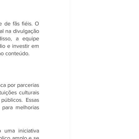
de fãs fiéis. O 
l na divulgação 
sso, a equipe 
o e investir em 
ao conteúdo.
a por parcerias 
ições culturais 
públicos. Essas 
para melhorias 
ma iniciativa 
lico amplo e se 